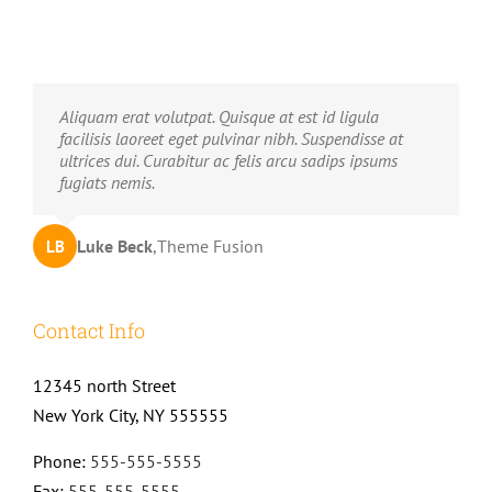
Neque porro quisquam est, qui dolorem ipsum quia
Aliquam erat volutpat. Quisque at est id ligula
dolor sit amet, consec tetur, adipisci velit, sed quia
facilisis laoreet eget pulvinar nibh. Suspendisse at
non numquam eius modi tempora voluptas amets
ultrices dui. Curabitur ac felis arcu sadips ipsums
unser.
fugiats nemis.
John Doe
Luke Beck
,
My Company
,
Theme Fusion
LB
JD
Contact Info
12345 north Street
New York City, NY 555555
Phone:
555-555-5555
Fax:
555-555-5555